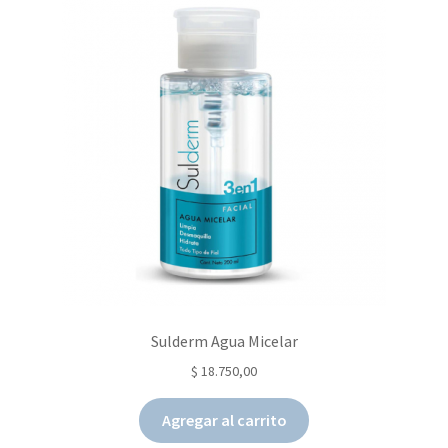
Expandi
Línea Spa
el
menú
Gift Cards
hijo
Consejos
Asesoramiento & Consultas
Sulderm Agua Micelar
$
18.750,00
Agregar al carrito