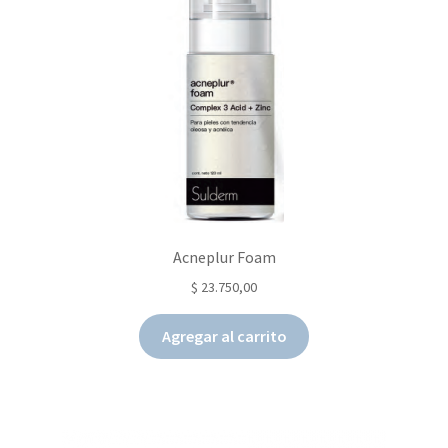
Hidratación y nutrición
Cremas de noche
Serum
Contorno de ojos
Cuidado Corporal
Acneplur Foam
Cuidado de labios
$
23.750,00
Capilar
Agregar al carrito
Protectores solares
Suplementación vía oral