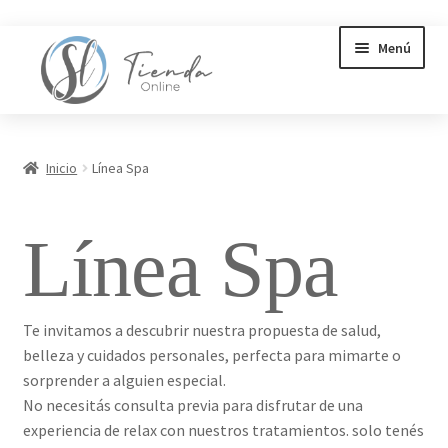
Ir
Ir
Menú
a
a
la
la
navegación
página
Inicio
Inicio
Línea Spa
Expandi
Productos
el
Línea Spa
menú
Expandi
Línea Spa
hijo
el
menú
Gift Cards
hijo
Te invitamos a descubrir nuestra propuesta de salud,
Consejos
belleza y cuidados personales, perfecta para mimarte o
sorprender a alguien especial.
No necesitás consulta previa para disfrutar de una
Asesoramiento & Consultas
experiencia de relax con nuestros tratamientos. solo tenés