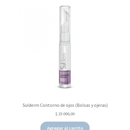
Hidratación y nutrición
Cremas de noche
Serum
Contorno de ojos
Cuidado Corporal
Cuidado de labios
Capilar
Sulderm Contorno de ojos (Bolsas y ojeras)
Protectores solares
$
25.000,00
Suplementación vía oral
Agregar al carrito