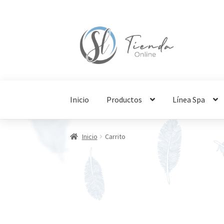
Ir
Ir
a
a
la
la
navegación
página
Inicio
Productos
Línea Spa
Inicio
Carrito