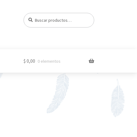
Buscar
Buscar
por:
$
0,00
0 elementos