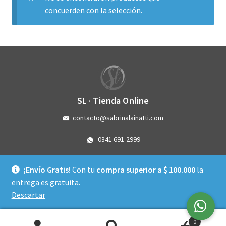
Hidratación y nutrición
concuerden con la selección.
Cremas de noche
Serum
Contorno de ojos
SL · Tienda Online
Cuidado Corporal
contacto@sabrinalainatti.com
Cuidado de labios
0341 691-2999
Córdoba 3993 - Rosario - Santa Fe
Capilar
¡Envío Gratis!
Con tu
compra superior a $ 100.000
la
Instagram
Facebook
WhatsApp
entrega es gratuita.
Protectores solares
Descartar
Política de privacidad
Suplementación vía oral
0