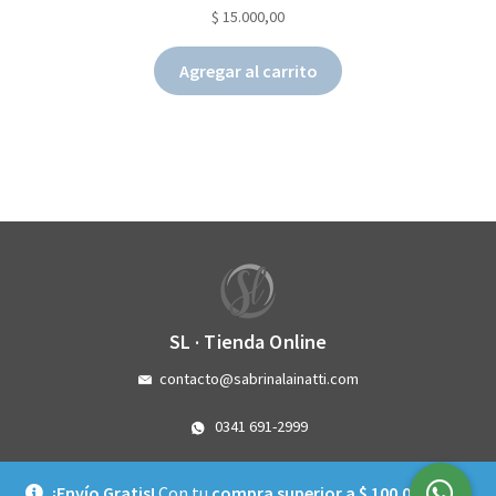
$
15.000,00
Agregar al carrito
SL · Tienda Online
contacto@sabrinalainatti.com
0341 691-2999
Córdoba 3993 - Rosario - Santa Fe
¡Envío Gratis!
Con tu
compra superior a $ 100.000
la