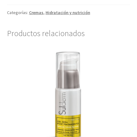
Caviar
de
Categorías:
Cremas
,
Hidratación y nutrición
Salmón
cantidad
Productos relacionados