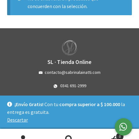
concuerden con la selección.
SL · Tienda Online
contacto@sabrinalainatti.com
0341 691-2999
Córdoba 3993 - Rosario - Santa Fe
¡Envío Gratis!
Con tu
compra superior a $ 100.000
la
Instagram
Facebook
WhatsApp
entrega es gratuita.
Descartar
Política de privacidad
0