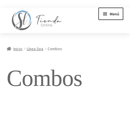
Ir
Ir
Menú
a
a
la
la
navegación
página
Inicio
Inicio
Línea Spa
Combos
Expandi
Productos
el
Combos
menú
Expandi
Línea Spa
hijo
el
menú
Gift Cards
hijo
Consejos
Asesoramiento & Consultas