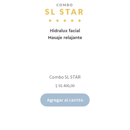
Combo SL STAR
$
92.400,00
Agregar al carrito